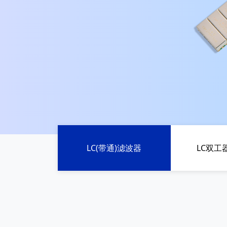
LC(带通)滤波器
LC双工